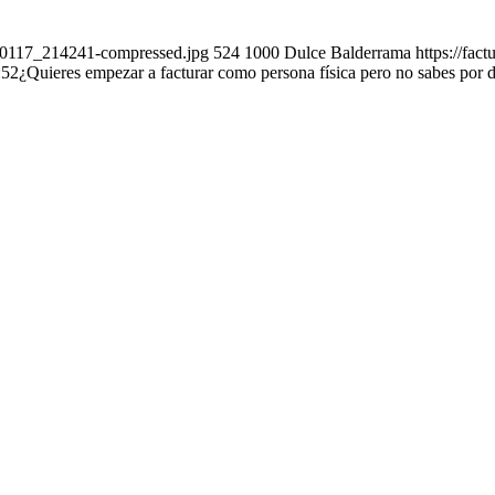
240117_214241-compressed.jpg
524
1000
Dulce Balderrama
https://fac
:52
¿Quieres empezar a facturar como persona física pero no sabes por