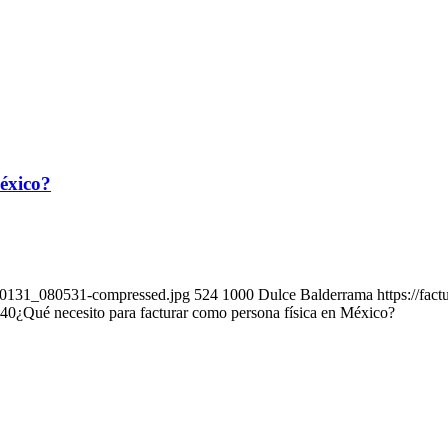
México?
240131_080531-compressed.jpg
524
1000
Dulce Balderrama
https://fac
:40
¿Qué necesito para facturar como persona física en México?