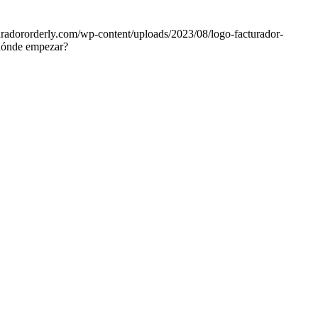
turadororderly.com/wp-content/uploads/2023/08/logo-facturador-
 dónde empezar?